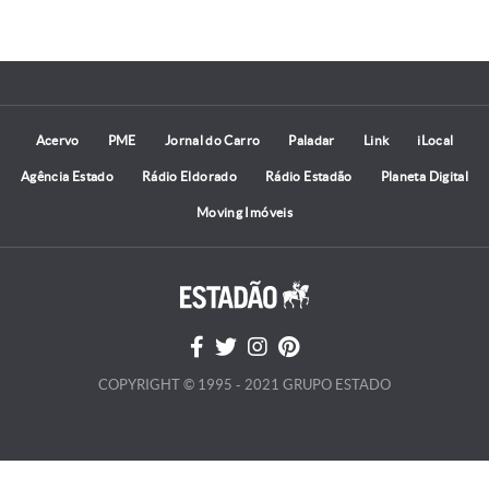
Acervo
PME
Jornal do Carro
Paladar
Link
iLocal
Agência Estado
Rádio Eldorado
Rádio Estadão
Planeta Digital
Moving Imóveis
COPYRIGHT © 1995 - 2021 GRUPO ESTADO