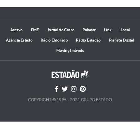
Acervo
PME
Jornal do Carro
Paladar
Link
iLocal
Agência Estado
Rádio Eldorado
Rádio Estadão
Planeta Digital
Moving Imóveis
COPYRIGHT © 1995 - 2021 GRUPO ESTADO