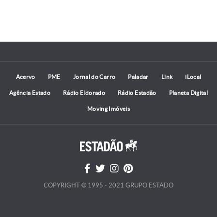
Acervo
PME
Jornal do Carro
Paladar
Link
iLocal
Agência Estado
Rádio Eldorado
Rádio Estadão
Planeta Digital
Moving Imóveis
COPYRIGHT © 1995 - 2021 GRUPO ESTADO