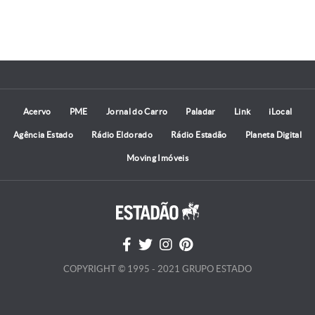
Acervo
PME
Jornal do Carro
Paladar
Link
iLocal
Agência Estado
Rádio Eldorado
Rádio Estadão
Planeta Digital
Moving Imóveis
COPYRIGHT © 1995 - 2021 GRUPO ESTADO