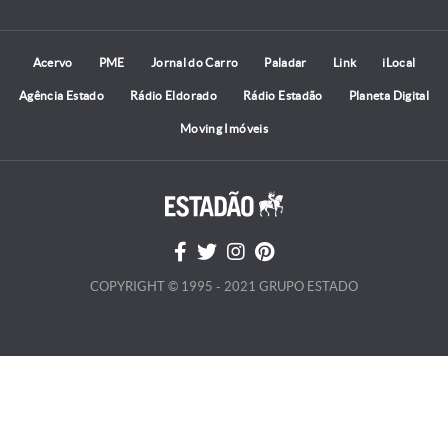
Acervo
PME
Jornal do Carro
Paladar
Link
iLocal
Agência Estado
Rádio Eldorado
Rádio Estadão
Planeta Digital
Moving Imóveis
COPYRIGHT © 1995 - 2021 GRUPO ESTADO