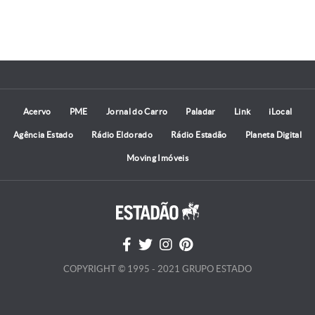
Acervo
PME
Jornal do Carro
Paladar
Link
iLocal
Agência Estado
Rádio Eldorado
Rádio Estadão
Planeta Digital
Moving Imóveis
COPYRIGHT © 1995 - 2021 GRUPO ESTADO