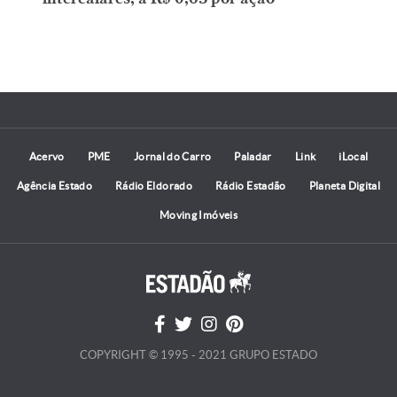
Acervo
PME
Jornal do Carro
Paladar
Link
iLocal
Agência Estado
Rádio Eldorado
Rádio Estadão
Planeta Digital
Moving Imóveis
COPYRIGHT © 1995 - 2021 GRUPO ESTADO