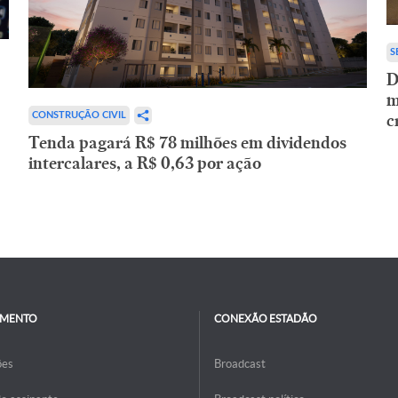
S
D
m
c
CONSTRUÇÃO CIVIL
Tenda pagará R$ 78 milhões em dividendos
intercalares, a R$ 0,63 por ação
IMENTO
CONEXÃO ESTADÃO
ões
Broadcast