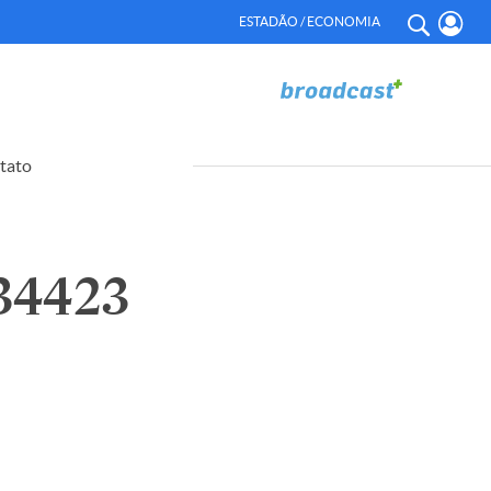
ESTADÃO / ECONOMIA
tato
34423