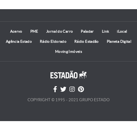
Acervo
PME
Jornal do Carro
Paladar
Link
iLocal
Agência Estado
Rádio Eldorado
Rádio Estadão
Planeta Digital
Moving Imóveis
COPYRIGHT © 1995 - 2021 GRUPO ESTADO