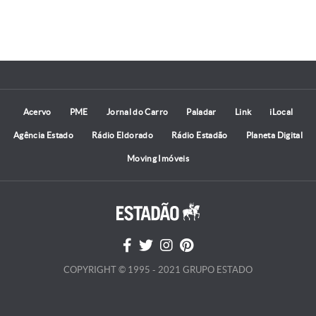
Acervo
PME
Jornal do Carro
Paladar
Link
iLocal
Agência Estado
Rádio Eldorado
Rádio Estadão
Planeta Digital
Moving Imóveis
COPYRIGHT © 1995 - 2021 GRUPO ESTADO