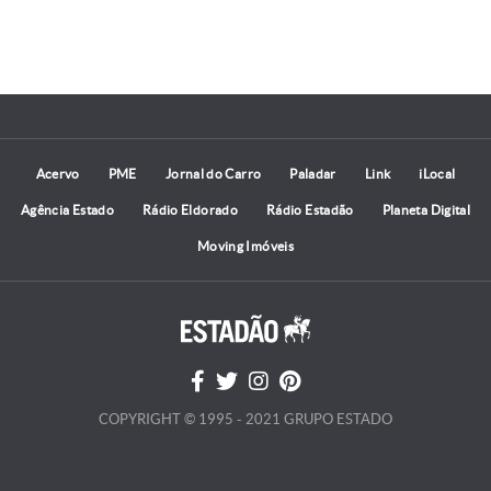
Acervo
PME
Jornal do Carro
Paladar
Link
iLocal
Agência Estado
Rádio Eldorado
Rádio Estadão
Planeta Digital
Moving Imóveis
COPYRIGHT © 1995 - 2021 GRUPO ESTADO