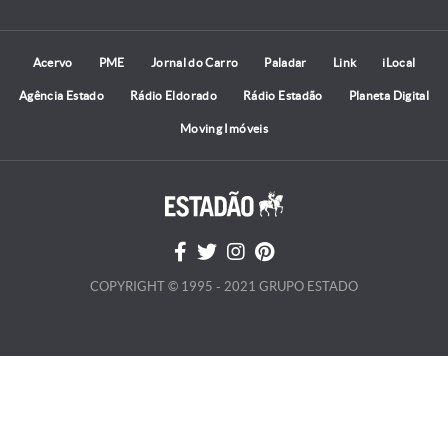
Acervo
PME
Jornal do Carro
Paladar
Link
iLocal
Agência Estado
Rádio Eldorado
Rádio Estadão
Planeta Digital
Moving Imóveis
COPYRIGHT © 1995 - 2021 GRUPO ESTADO