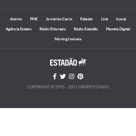
Acervo
PME
Jornal do Carro
Paladar
Link
iLocal
Agência Estado
Rádio Eldorado
Rádio Estadão
Planeta Digital
Moving Imóveis
COPYRIGHT © 1995 - 2021 GRUPO ESTADO