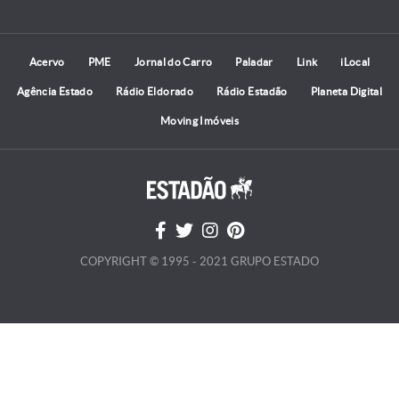
Acervo
PME
Jornal do Carro
Paladar
Link
iLocal
Agência Estado
Rádio Eldorado
Rádio Estadão
Planeta Digital
Moving Imóveis
COPYRIGHT © 1995 - 2021 GRUPO ESTADO