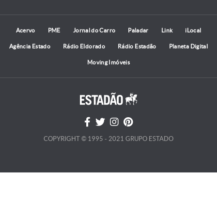
Acervo
PME
Jornal do Carro
Paladar
Link
iLocal
Agência Estado
Rádio Eldorado
Rádio Estadão
Planeta Digital
Moving Imóveis
COPYRIGHT © 1995 - 2021 GRUPO ESTADO