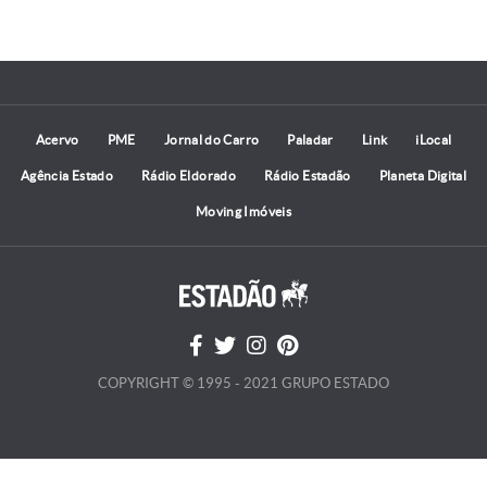
Acervo
PME
Jornal do Carro
Paladar
Link
iLocal
Agência Estado
Rádio Eldorado
Rádio Estadão
Planeta Digital
Moving Imóveis
COPYRIGHT © 1995 - 2021 GRUPO ESTADO