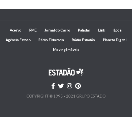
Acervo
PME
Jornal do Carro
Paladar
Link
iLocal
Agência Estado
Rádio Eldorado
Rádio Estadão
Planeta Digital
Moving Imóveis
COPYRIGHT © 1995 - 2021 GRUPO ESTADO