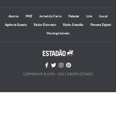
Acervo
PME
Jornal do Carro
Paladar
Link
iLocal
Agência Estado
Rádio Eldorado
Rádio Estadão
Planeta Digital
Moving Imóveis
COPYRIGHT © 1995 - 2021 GRUPO ESTADO