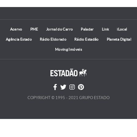
Acervo
PME
Jornal do Carro
Paladar
Link
iLocal
Agência Estado
Rádio Eldorado
Rádio Estadão
Planeta Digital
Moving Imóveis
COPYRIGHT © 1995 - 2021 GRUPO ESTADO