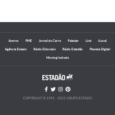
Acervo
PME
Jornal do Carro
Paladar
Link
iLocal
Agência Estado
Rádio Eldorado
Rádio Estadão
Planeta Digital
Moving Imóveis
COPYRIGHT © 1995 - 2021 GRUPO ESTADO