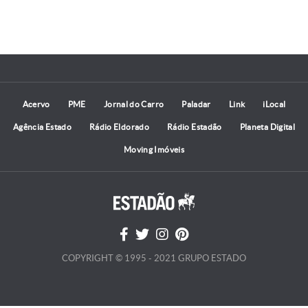
Acervo
PME
Jornal do Carro
Paladar
Link
iLocal
Agência Estado
Rádio Eldorado
Rádio Estadão
Planeta Digital
Moving Imóveis
COPYRIGHT © 1995 - 2021 GRUPO ESTADO