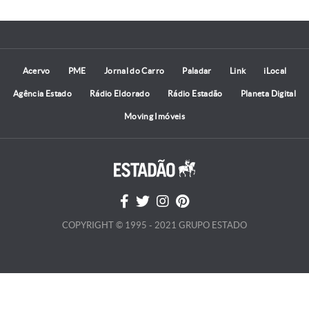
Acervo
PME
Jornal do Carro
Paladar
Link
iLocal
Agência Estado
Rádio Eldorado
Rádio Estadão
Planeta Digital
Moving Imóveis
COPYRIGHT © 1995 - 2021 GRUPO ESTADO