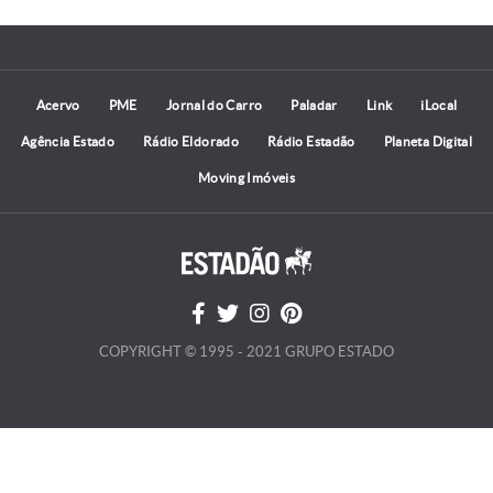
Acervo
PME
Jornal do Carro
Paladar
Link
iLocal
Agência Estado
Rádio Eldorado
Rádio Estadão
Planeta Digital
Moving Imóveis
COPYRIGHT © 1995 - 2021 GRUPO ESTADO