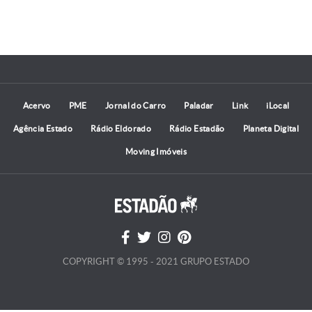
Acervo
PME
Jornal do Carro
Paladar
Link
iLocal
Agência Estado
Rádio Eldorado
Rádio Estadão
Planeta Digital
Moving Imóveis
COPYRIGHT © 1995 - 2021 GRUPO ESTADO