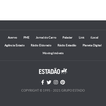
Acervo
PME
Jornal do Carro
Paladar
Link
iLocal
Agência Estado
Rádio Eldorado
Rádio Estadão
Planeta Digital
Moving Imóveis
COPYRIGHT © 1995 - 2021 GRUPO ESTADO