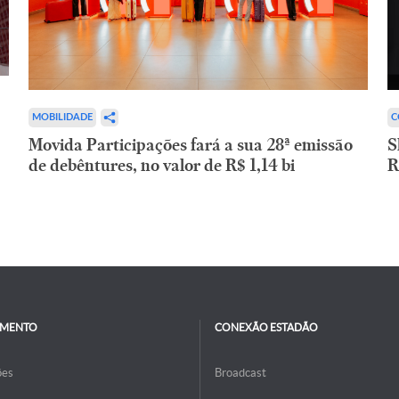
C
MOBILIDADE
S
Movida Participações fará a sua 28ª emissão
R
de debêntures, no valor de R$ 1,14 bi
IMENTO
CONEXÃO ESTADÃO
ões
Broadcast