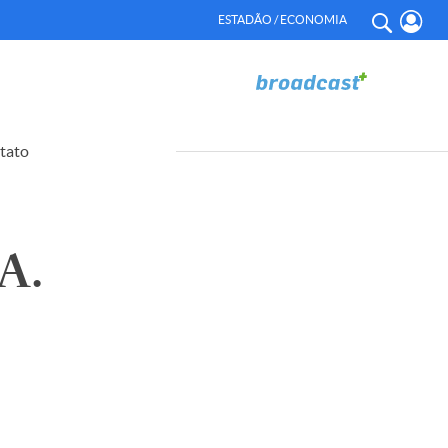
ESTADÃO / ECONOMIA
tato
A.