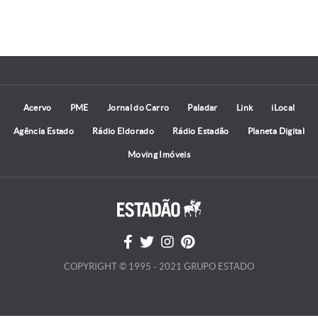
Acervo
PME
Jornal do Carro
Paladar
Link
iLocal
Agência Estado
Rádio Eldorado
Rádio Estadão
Planeta Digital
Moving Imóveis
COPYRIGHT © 1995 - 2021 GRUPO ESTADO