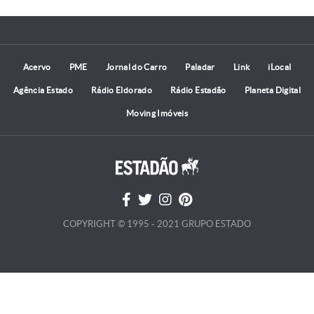
Acervo
PME
Jornal do Carro
Paladar
Link
iLocal
Agência Estado
Rádio Eldorado
Rádio Estadão
Planeta Digital
Moving Imóveis
COPYRIGHT © 1995 - 2021 GRUPO ESTADO