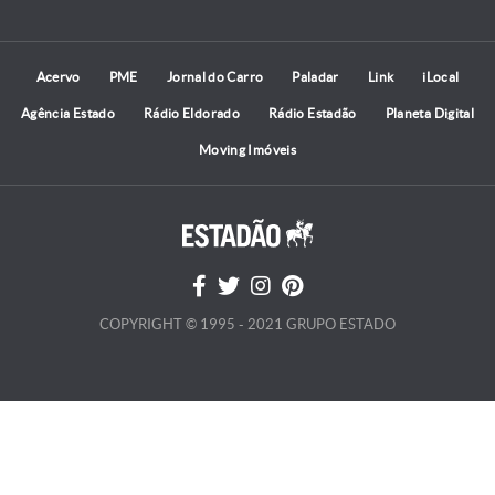
Acervo
PME
Jornal do Carro
Paladar
Link
iLocal
Agência Estado
Rádio Eldorado
Rádio Estadão
Planeta Digital
Moving Imóveis
COPYRIGHT © 1995 - 2021 GRUPO ESTADO