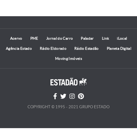
Acervo
PME
Jornal do Carro
Paladar
Link
iLocal
Agência Estado
Rádio Eldorado
Rádio Estadão
Planeta Digital
Moving Imóveis
COPYRIGHT © 1995 - 2021 GRUPO ESTADO