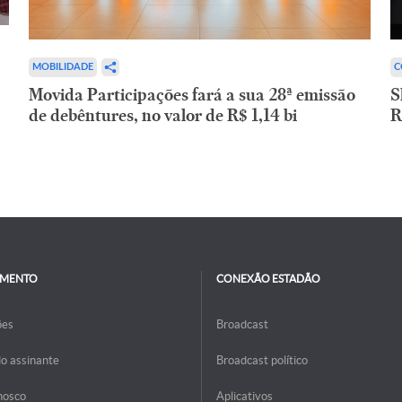
C
MOBILIDADE
S
Movida Participações fará a sua 28ª emissão
R
de debêntures, no valor de R$ 1,14 bi
IMENTO
CONEXÃO ESTADÃO
ões
Broadcast
do assinante
Broadcast político
nosco
Aplicativos