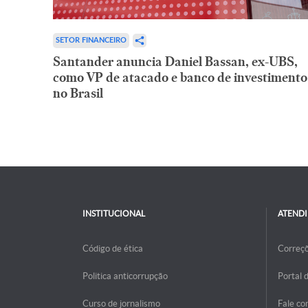
SETOR FINANCEIRO
Santander anuncia Daniel Bassan, ex-UBS,
como VP de atacado e banco de investimento
no Brasil
INSTITUCIONAL
ATEND
Código de ética
Correç
Politica anticorrupção
Portal 
Curso de jornalismo
Fale co