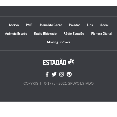
Acervo
PME
Jornal do Carro
Paladar
Link
iLocal
Agência Estado
Rádio Eldorado
Rádio Estadão
Planeta Digital
Moving Imóveis
COPYRIGHT © 1995 - 2021 GRUPO ESTADO