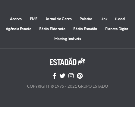
Acervo
PME
Jornal do Carro
Paladar
Link
iLocal
Agência Estado
Rádio Eldorado
Rádio Estadão
Planeta Digital
Moving Imóveis
COPYRIGHT © 1995 - 2021 GRUPO ESTADO