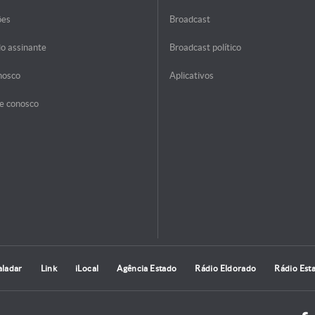
ões
Broadcast
do assinante
Broadcast político
nosco
Aplicativos
e conosco
aladar
Link
iLocal
Agência Estado
Rádio Eldorado
Rádio Est