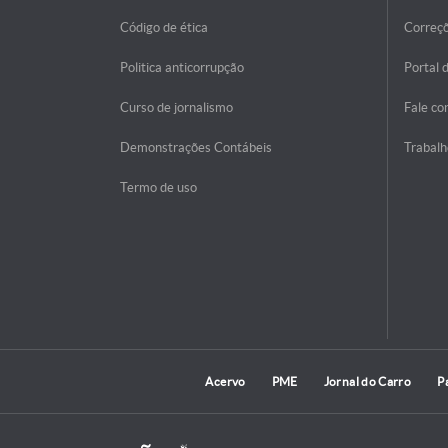
Código de ética
Correç
Politica anticorrupção
Portal 
Curso de jornalismo
Fale co
Demonstrações Contábeis
Trabalh
Termo de uso
Acervo
PME
Jornal do Carro
P