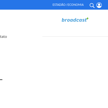
ESTADÃO / ECONOMIA
tato
–