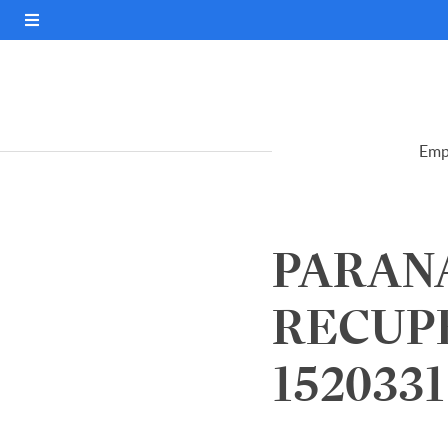
Emp
PARANA
RECUPE
1520331