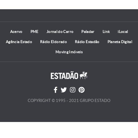
Acervo
PME
Jornal do Carro
Paladar
Link
iLocal
Agência Estado
Rádio Eldorado
Rádio Estadão
Planeta Digital
Moving Imóveis
COPYRIGHT © 1995 - 2021 GRUPO ESTADO