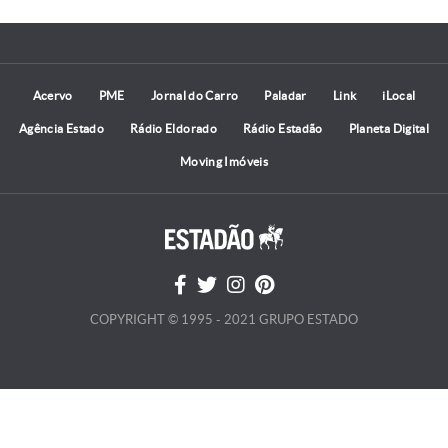
Acervo
PME
Jornal do Carro
Paladar
Link
iLocal
Agência Estado
Rádio Eldorado
Rádio Estadão
Planeta Digital
Moving Imóveis
COPYRIGHT © 1995 - 2021 GRUPO ESTADO