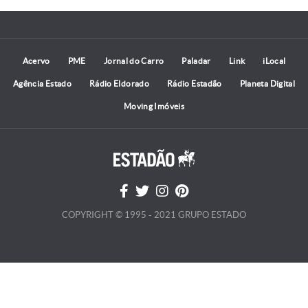
Acervo
PME
Jornal do Carro
Paladar
Link
iLocal
Agência Estado
Rádio Eldorado
Rádio Estadão
Planeta Digital
Moving Imóveis
COPYRIGHT © 1995 - 2021 GRUPO ESTADO