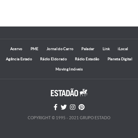
Acervo
PME
Jornal do Carro
Paladar
Link
iLocal
Agência Estado
Rádio Eldorado
Rádio Estadão
Planeta Digital
Moving Imóveis
COPYRIGHT © 1995 - 2021 GRUPO ESTADO