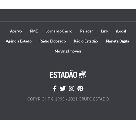
Acervo
PME
Jornal do Carro
Paladar
Link
iLocal
Agência Estado
Rádio Eldorado
Rádio Estadão
Planeta Digital
Moving Imóveis
COPYRIGHT © 1995 - 2021 GRUPO ESTADO