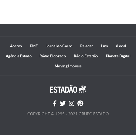
Acervo
PME
Jornal do Carro
Paladar
Link
iLocal
Agência Estado
Rádio Eldorado
Rádio Estadão
Planeta Digital
Moving Imóveis
COPYRIGHT © 1995 - 2021 GRUPO ESTADO