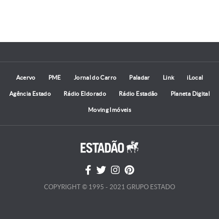
Acervo
PME
Jornal do Carro
Paladar
Link
iLocal
Agência Estado
Rádio Eldorado
Rádio Estadão
Planeta Digital
Moving Imóveis
COPYRIGHT © 1995 - 2021 GRUPO ESTADO