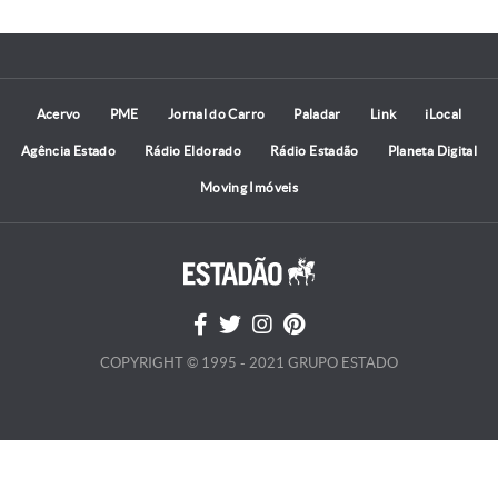
Acervo
PME
Jornal do Carro
Paladar
Link
iLocal
Agência Estado
Rádio Eldorado
Rádio Estadão
Planeta Digital
Moving Imóveis
COPYRIGHT © 1995 - 2021 GRUPO ESTADO