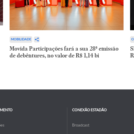
C
MOBILIDADE
S
Movida Participações fará a sua 28ª emissão
R
de debêntures, no valor de R$ 1,14 bi
IMENTO
CONEXÃO ESTADÃO
ões
Broadcast