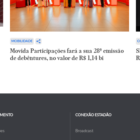
C
MOBILIDADE
S
Movida Participações fará a sua 28ª emissão
R
de debêntures, no valor de R$ 1,14 bi
IMENTO
CONEXÃO ESTADÃO
ões
Broadcast