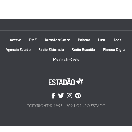
Acervo
PME
Jornal do Carro
Paladar
Link
iLocal
Agência Estado
Rádio Eldorado
Rádio Estadão
Planeta Digital
Moving Imóveis
COPYRIGHT © 1995 - 2021 GRUPO ESTADO