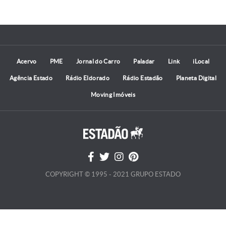
Acervo
PME
Jornal do Carro
Paladar
Link
iLocal
Agência Estado
Rádio Eldorado
Rádio Estadão
Planeta Digital
Moving Imóveis
COPYRIGHT © 1995 - 2021 GRUPO ESTADO