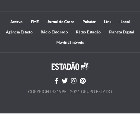
Acervo
PME
Jornal do Carro
Paladar
Link
iLocal
Agência Estado
Rádio Eldorado
Rádio Estadão
Planeta Digital
Moving Imóveis
COPYRIGHT © 1995 - 2021 GRUPO ESTADO