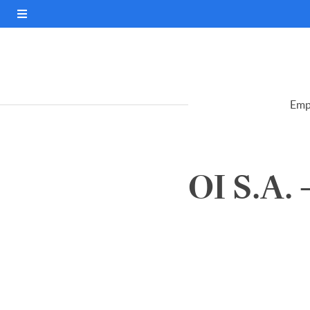
Emp
OI S.A.