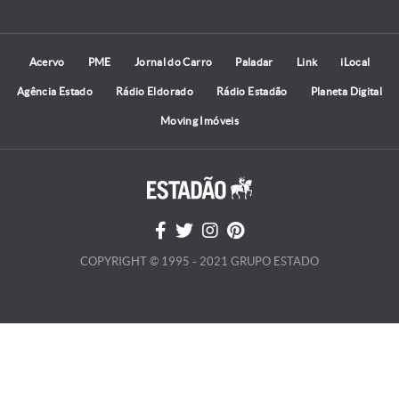
Acervo
PME
Jornal do Carro
Paladar
Link
iLocal
Agência Estado
Rádio Eldorado
Rádio Estadão
Planeta Digital
Moving Imóveis
COPYRIGHT © 1995 - 2021 GRUPO ESTADO