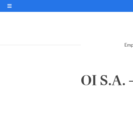
Emp
OI S.A. 